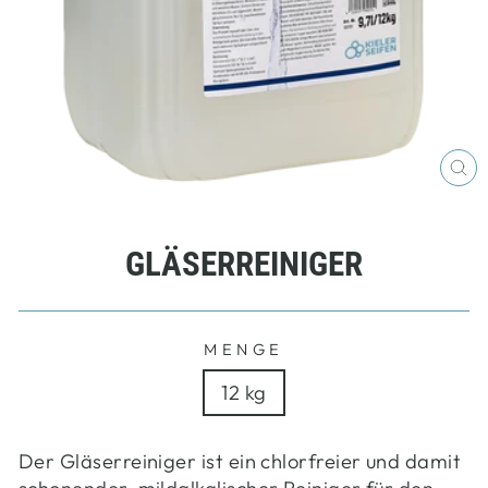
SC
ES
GLÄSERREINIGER
MENGE
12 kg
Der Gläserreiniger ist ein chlorfreier und damit