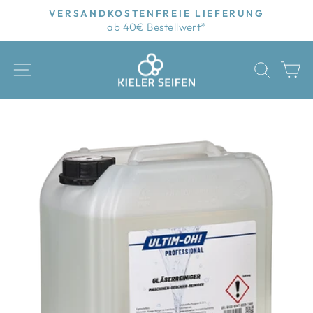
Direkt
VERSANDKOSTENFREIE LIEFERUNG
zum
ab 40€ Bestellwert*
Pause
Inhalt
Diashow
SEITENNAVIGATION
SUCH
E