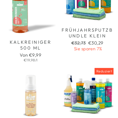
FRÜHJAHRSPUTZB
UNDLE KLEIN
KALKREINIGER
Normaler
Sonderpreis
€32,73
€30,29
500 ML
Preis
Sie sparen 7%
Von €9,99
€19,98/l
Reduziert