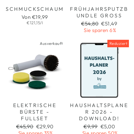
SCHMUCKSCHAUM
FRÜHJAHRSPUTZB
UNDLE GROSS
Von €19,99
€121,15/l
Normaler
Sonderpreis
€54,80
€51,49
Preis
Sie sparen 6%
Ausverkauft
Reduziert
ELEKTRISCHE
HAUSHALTSPLANE
BÜRSTE -
R 2026 -
FULLSET
DOWNLOAD!
Normaler
Sonderpreis
Normaler
Sonderpreis
€45,90
€29,90
€9,99
€5,00
Preis
Preis
Sie sparen 35%
Sie sparen 50%