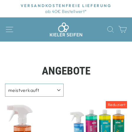
Direkt
VERSANDKOSTENFREIE LIEFERUNG
zum
ab 40€ Bestellwert*
Pause
Inhalt
Diashow
SEITENNAVIGATION
SUCH
E
ANGEBOTE
SORTIEREN
Reduziert