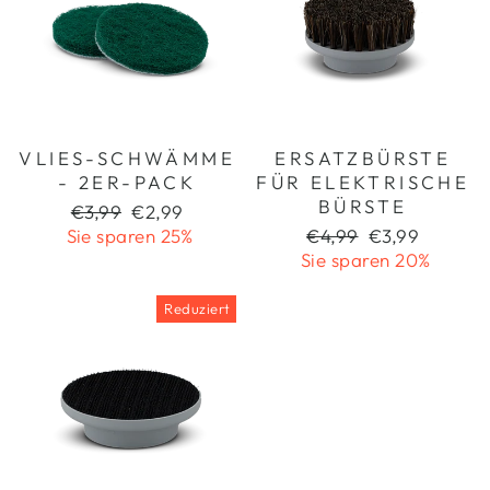
VLIES-SCHWÄMME
ERSATZBÜRSTE
- 2ER-PACK
FÜR ELEKTRISCHE
BÜRSTE
Normaler
Sonderpreis
€3,99
€2,99
Preis
Normaler
Sonderpreis
Sie sparen 25%
€4,99
€3,99
Preis
Sie sparen 20%
Reduziert