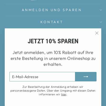
ANMELDEN UND SPAREN
KONTAKT
Sicherheitsdatenblätter
"Sch
JETZT 10% SPAREN
FAQ
(Esc
Impressum
Jetzt anmelden, um 10% Rabatt auf Ihre
erste Bestellung in unserem Onlineshop zu
Datenschutz
erhalten.
AGB
E-
ANMELDEN
Widerrufsrecht
MAIL-
ADRESSE
Zahlung und Versand
Zur Bearbeitung der Anmeldung erheben wir
personenbezogene Daten. Über den Umgang mit diesen Daten
informieren wir
hier
.
* gilt für Lieferungen innerhalb Deutschlands, Lieferzeiten
und Lieferkosten für andere Länder entnehmen Sie bitte den