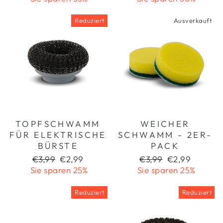
Reduziert
Ausverkauft
TOPFSCHWAMM
WEICHER
FÜR ELEKTRISCHE
SCHWAMM - 2ER-
BÜRSTE
PACK
Normaler
Sonderpreis
Normaler
Sonderpreis
€3,99
€2,99
€3,99
€2,99
Preis
Preis
Sie sparen 25%
Sie sparen 25%
Reduziert
Reduziert