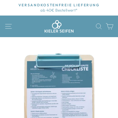
Direkt
VERSANDKOSTENFREIE LIEFERUNG
zum
ab 40€ Bestellwert*
Pause
Inhalt
Diashow
SEITENNAVIGATION
SUCH
E